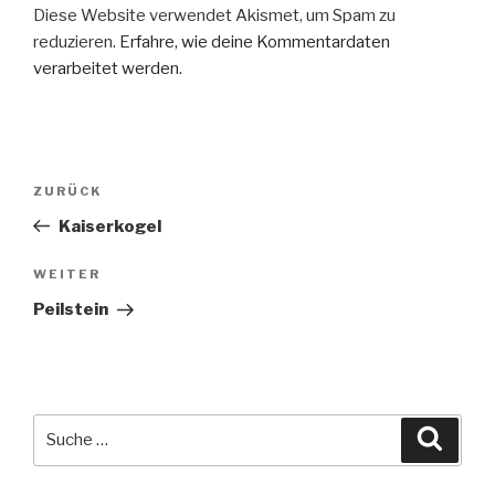
Diese Website verwendet Akismet, um Spam zu
reduzieren.
Erfahre, wie deine Kommentardaten
verarbeitet werden.
Beitragsnavigation
Vorheriger
ZURÜCK
Beitrag
Kaiserkogel
Nächster
WEITER
Beitrag
Peilstein
Suche
Suche
nach: