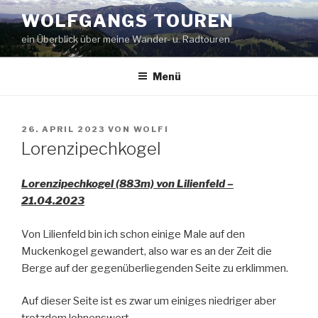
Zum
WOLFGANGS TOUREN
Inhalt
ein Überblick über meine Wander- u. Radtouren
springen
Menü
VERÖFFENTLICHT
26. APRIL 2023
VON
WOLFI
AM
Lorenzipechkogel
Lorenzipechkogel (883m) von Lilienfeld –
21.04.2023
Von Lilienfeld bin ich schon einige Male auf den
Muckenkogel gewandert, also war es an der Zeit die
Berge auf der gegenüberliegenden Seite zu erklimmen.
Auf dieser Seite ist es zwar um einiges niedriger aber