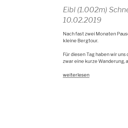
Eibl (1.002m) Sc
10.02.2019
Nach fast zwei Monaten Pause 
kleine Bergtour.
Für diesen Tag haben wir uns d
zwar eine kurze Wanderung, a
„Eibl“
weiterlesen