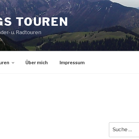
S TOUREN
der- u. Radtouren
uren
Über mich
Impressum
Suche
nach: