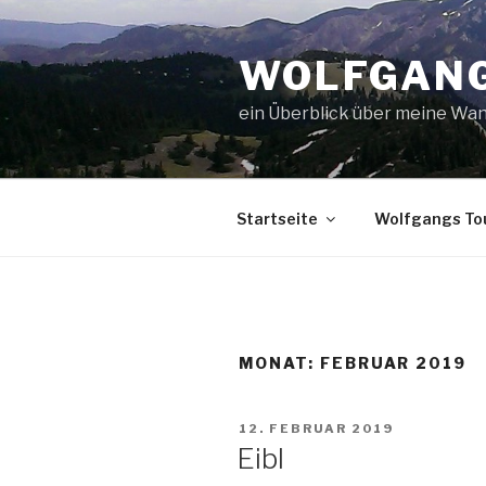
Zum
Inhalt
WOLFGANG
springen
ein Überblick über meine Wan
Startseite
Wolfgangs To
MONAT:
FEBRUAR 2019
VERÖFFENTLICHT
12. FEBRUAR 2019
AM
Eibl