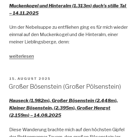
Muckenkogel und Hinteralm (1.313m) duch’s stille Tal
– 14.11.2025
Um der Nebelsuppe zu entfliehen ging es für mich wieder
einmal auf den Muckenkogel und die Hinteralm, einer
meiner Lieblingsberge, denn:
„Muckenkoge,
weiterlesen
Hinteralm“
VERÖFFENTLICHT
15. AUGUST 2025
AM
Großer Bösenstein (Großer Pölsenstein)
Hauseck (1.982m), Großer Bösenstein (2.448m),
Kleiner Bösenstein, (2.395m), Großer Hengst
(2,159m) – 14.08.2025
Diese Wanderung brachte mich auf den höchsten Gipfel
der Rottenmanner Tauern, den großen Bösenstein (gr.