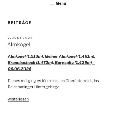
Menü
BEITRÄGE
VERÖFFENTLICHT
7. JUNI 2026
AM
Almkogel
Almkogel (1.513m), kleiner Almkogel (1.461m),
Brunnbacheck (1.472m), Burgspitz (1.429m) –
06.06.2026
Dieses mal ging es für mich nach Oberösterreich, ins
Reichraminger Hintergebirge.
„Almkogel“
weiterlesen