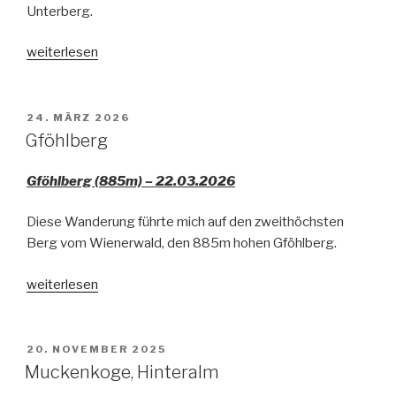
Unterberg.
„Unterberg
weiterlesen
vom
Dürrholzer
Kreuz“
VERÖFFENTLICHT
24. MÄRZ 2026
AM
Gföhlberg
Gföhlberg (885m) – 22.03.2026
Diese Wanderung führte mich auf den zweithöchsten
Berg vom Wienerwald, den 885m hohen Gföhlberg.
„Gföhlberg“
weiterlesen
VERÖFFENTLICHT
20. NOVEMBER 2025
AM
Muckenkoge, Hinteralm