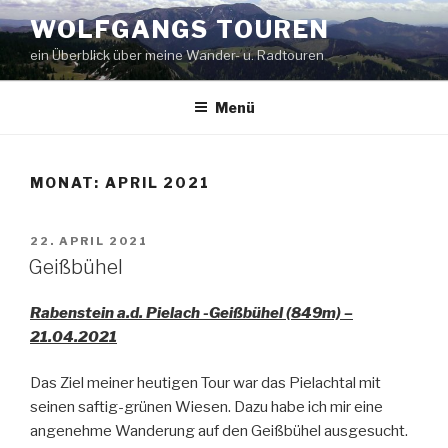
Zum
WOLFGANGS TOUREN
Inhalt
ein Überblick über meine Wander- u. Radtouren
springen
Menü
MONAT:
APRIL 2021
VERÖFFENTLICHT
22. APRIL 2021
AM
Geißbühel
Rabenstein a.d. Pielach -Geißbühel (849m) –
21.04.2021
Das Ziel meiner heutigen Tour war das Pielachtal mit
seinen saftig-grünen Wiesen. Dazu habe ich mir eine
angenehme Wanderung auf den Geißbühel ausgesucht.