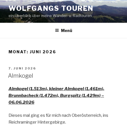
Zum
WOLFGANGS TOUREN
Inhalt
ein Überblick über meine Wander- u. Radtouren
springen
Menü
MONAT:
JUNI 2026
VERÖFFENTLICHT
7. JUNI 2026
AM
Almkogel
Almkogel (1.513m), kleiner Almkogel (1.461m),
Brunnbacheck (1.472m), Burgspitz (1.429m) –
06.06.2026
Dieses mal ging es für mich nach Oberösterreich, ins
Reichraminger Hintergebirge.