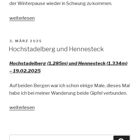
der Winterpause wieder in Schwung zu kommen.
„3-
weiterlesen
Hüttenrunde
über
Hainfelder
VERÖFFENTLICHT
3. MÄRZ 2025
AM
Kirchenberg“
Hochstadelberg und Hennesteck
Hochstadelberg (1.285m) und Hennesteck (1.334m)
– 19.02.2025
Auf beiden Bergen war ich schon einige Male, dieses Mal
habe ich bei meiner Wanderung beide Gipfel verbunden.
„Hochstadelberg
weiterlesen
und
Hennesteck“
Suche