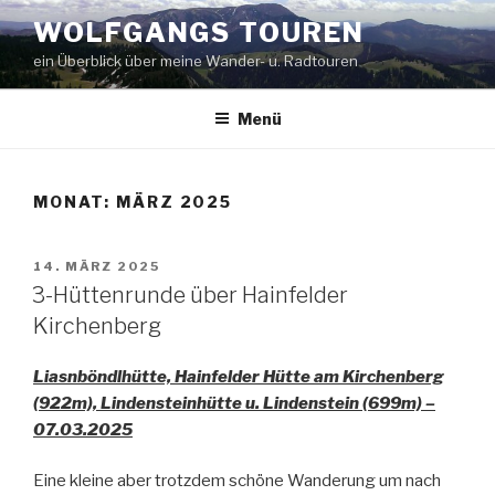
Zum
WOLFGANGS TOUREN
Inhalt
ein Überblick über meine Wander- u. Radtouren
springen
Menü
MONAT:
MÄRZ 2025
VERÖFFENTLICHT
14. MÄRZ 2025
AM
3-Hüttenrunde über Hainfelder
Kirchenberg
Liasnböndlhütte, Hainfelder Hütte am Kirchenberg
(922m), Lindensteinhütte u. Lindenstein (699m) –
07.03.2025
Eine kleine aber trotzdem schöne Wanderung um nach