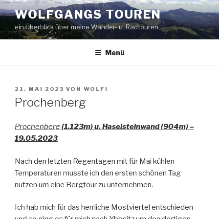
Zum
WOLFGANGS TOUREN
Inhalt
ein Überblick über meine Wander- u. Radtouren
springen
Menü
VERÖFFENTLICHT
21. MAI 2023
VON
WOLFI
AM
Prochenberg
Prochenberg
(1.123m) u. Haselsteinwand (904m) –
19.05.2023
Nach den letzten Regentagen mit für Mai kühlen
Temperaturen musste ich den ersten schönen Tag
nutzen um eine Bergtour zu unternehmen.
Ich hab mich für das herrliche Mostviertel entschieden