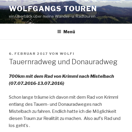
Zum
WOLFGANGS TOUREN
Inhalt
ein Überblick über meine Wander- u. Radtouren
springen
Menü
VERÖFFENTLICHT
6. FEBRUAR 2017
VON
WOLFI
AM
Tauernradweg und Donauradweg
700km mit dem Rad von Krimml nach Mistelbach
(07.07.2016-13.07.2016)
Schon lange träume ich davon mit dem Rad von Krimml
entlang des Tauern- und Donauradweges nach
Mistelbach zu fahren. Endlich hatte ich die Möglichkeit
diesen Traum zur Realität zu machen. Also auf’s Rad und
los geht’s .