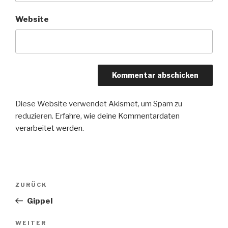
Website
Diese Website verwendet Akismet, um Spam zu
reduzieren.
Erfahre, wie deine Kommentardaten
verarbeitet werden.
Beitragsnavigation
Vorheriger
ZURÜCK
Beitrag
Gippel
Nächster
WEITER