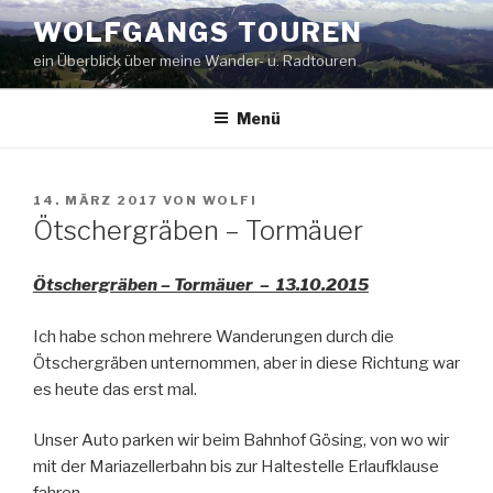
Zum
WOLFGANGS TOUREN
Inhalt
ein Überblick über meine Wander- u. Radtouren
springen
Menü
VERÖFFENTLICHT
14. MÄRZ 2017
VON
WOLFI
AM
Ötschergräben – Tormäuer
Ötschergräben – Tormäuer – 13.10.2015
Ich habe schon mehrere Wanderungen durch die
Ötschergräben unternommen, aber in diese Richtung war
es heute das erst mal.
Unser Auto parken wir beim Bahnhof Gösing, von wo wir
mit der Mariazellerbahn bis zur Haltestelle Erlaufklause