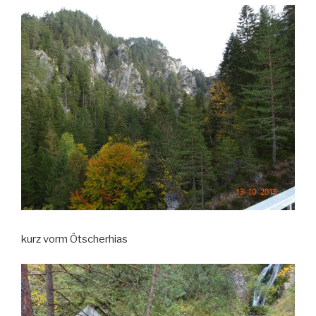
kurz vorm Ötscherhias