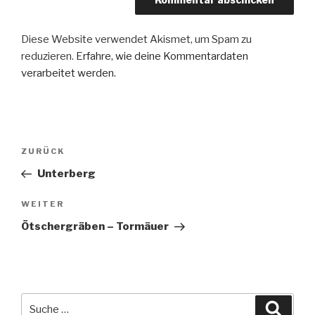
Diese Website verwendet Akismet, um Spam zu
reduzieren.
Erfahre, wie deine Kommentardaten
verarbeitet werden.
Beitragsnavigation
Vorheriger
ZURÜCK
Beitrag
Unterberg
Nächster
WEITER
Beitrag
Ötschergräben – Tormäuer
Suche
Suche