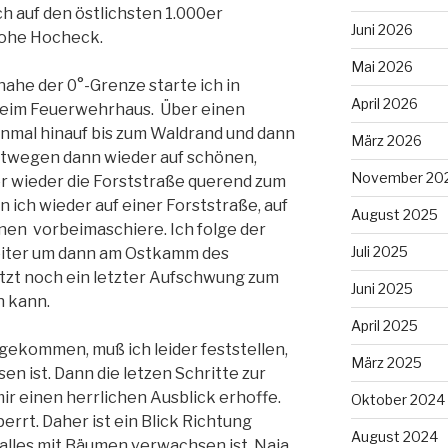
h auf den östlichsten 1.000er
Juni 2026
hohe Hocheck.
Mai 2026
ahe der 0°-Grenze starte ich in
April 2026
 beim Feuerwehrhaus. Über einen
nmal hinauf bis zum Waldrand und dann
März 2026
stwegen dann wieder auf schönen,
November 20
r wieder die Forststraße querend zum
 ich wieder auf einer Forststraße, auf
August 2025
nen vorbeimaschiere. Ich folge der
Juli 2025
eiter um dann am Ostkamm des
tzt noch ein letzter Aufschwung zum
Juni 2025
n kann.
April 2025
ekommen, muß ich leider feststellen,
März 2025
en ist. Dann die letzen Schritte zur
ir einen herrlichen Ausblick erhoffe.
Oktober 2024
perrt. Daher ist ein Blick Richtung
August 2024
 alles mit Bäumen verwachsen ist. Naja,