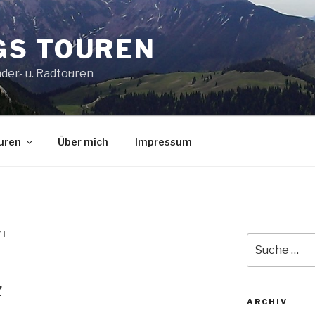
S TOUREN
der- u. Radtouren
uren
Über mich
Impressum
I
Suche
nach:
7
ARCHIV