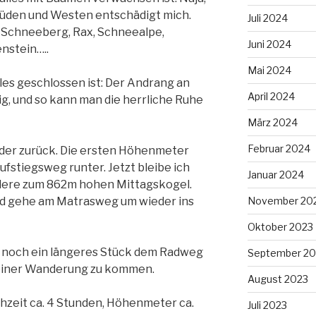
 Süden und Westen entschädigt mich.
Juli 2024
zu Schneeberg, Rax, Schneealpe,
Juni 2024
enstein…..
Mai 2024
lles geschlossen ist: Der Andrang an
April 2024
ig, und so kann man die herrliche Ruhe
März 2024
Februar 2024
der zurück. Die ersten Höhenmeter
ufstiegsweg runter. Jetzt bleibe ich
Januar 2024
ere zum 862m hohen Mittagskogel.
und gehe am Matrasweg um wieder ins
November 20
Oktober 2023
 noch ein längeres Stück dem Radweg
September 20
iner Wanderung zu kommen.
August 2023
hzeit ca. 4 Stunden, Höhenmeter ca.
Juli 2023