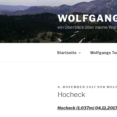
Zum
Inhalt
WOLFGANG
springen
ein Überblick über meine Wan
Startseite
Wolfgangs To
VERÖFFENTLICHT
4. NOVEMBER 2017
VON
WOLF
AM
Hocheck
Hocheck (1.037m) 04.11.201