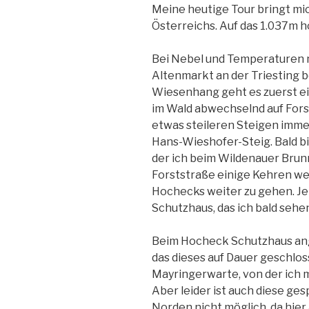
Meine heutige Tour bringt mic
Österreichs. Auf das 1.037m 
Bei Nebel und Temperaturen n
Altenmarkt an der Triesting
Wiesenhang geht es zuerst ei
im Wald abwechselnd auf For
etwas steileren Steigen imme
Hans-Wieshofer-Steig. Bald bin
der ich beim Wildenauer Brun
Forststraße einige Kehren w
Hochecks weiter zu gehen. Je
Schutzhaus, das ich bald sehe
Beim Hocheck Schutzhaus ang
das dieses auf Dauer geschloss
Mayringerwarte, von der ich m
Aber leider ist auch diese ges
Norden nicht möglich, da hier