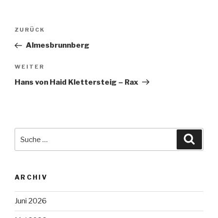
Beitragsnavigation
Vorheriger
ZURÜCK
Beitrag
Almesbrunnberg
Nächster
WEITER
Beitrag
Hans von Haid Klettersteig – Rax
Suche
Suche
nach:
ARCHIV
Juni 2026