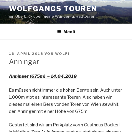
Zum
WOLFGANGS TOUREN
Inhalt
ein Überblick über meine Wander- u. Radtouren
springen
Menü
VERÖFFENTLICHT
16. APRIL 2018
VON
WOLFI
AM
Anninger
Anninger (675m) – 14.04.2018
Es müssen nicht immer die hohen Berge sein. Auch unter
1.000m gibt es interessante Touren. Also haben wir
dieses mal einen Berg vor den Toren von Wien gewählt,
den Anninger mit einer Höhe von 675m
Gestartet sind wir am Parkplatz vorm Gasthaus Bockerl