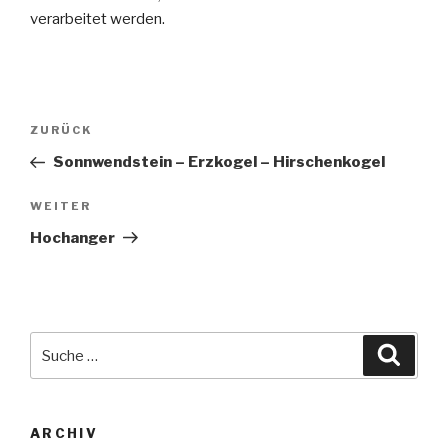
verarbeitet werden.
Beitragsnavigation
Vorheriger
ZURÜCK
Beitrag
Sonnwendstein – Erzkogel – Hirschenkogel
Nächster
WEITER
Beitrag
Hochanger
Suche
Suche
nach:
ARCHIV