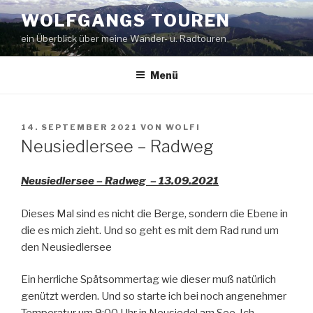
Zum
WOLFGANGS TOUREN
Inhalt
ein Überblick über meine Wander- u. Radtouren
springen
Menü
VERÖFFENTLICHT
14. SEPTEMBER 2021
VON
WOLFI
AM
Neusiedlersee – Radweg
Neusiedlersee – Radweg – 13.09.2021
Dieses Mal sind es nicht die Berge, sondern die Ebene in
die es mich zieht. Und so geht es mit dem Rad rund um
den Neusiedlersee
Ein herrliche Spätsommertag wie dieser muß natürlich
genützt werden. Und so starte ich bei noch angenehmer