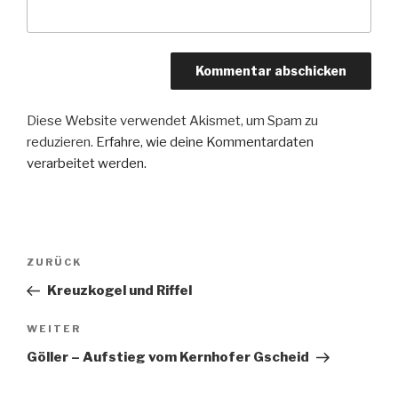
Diese Website verwendet Akismet, um Spam zu
reduzieren.
Erfahre, wie deine Kommentardaten
verarbeitet werden.
Beitragsnavigation
Vorheriger
ZURÜCK
Beitrag
Kreuzkogel und Riffel
Nächster
WEITER
Beitrag
Göller – Aufstieg vom Kernhofer Gscheid