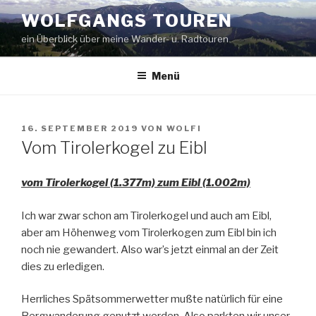
Zum
WOLFGANGS TOUREN
Inhalt
ein Überblick über meine Wander- u. Radtouren
springen
Menü
VERÖFFENTLICHT
16. SEPTEMBER 2019
VON
WOLFI
AM
Vom Tirolerkogel zu Eibl
vom Tirolerkogel (1.377m) zum Eibl (1.002m)
Ich war zwar schon am Tirolerkogel und auch am Eibl,
aber am Höhenweg vom Tirolerkogen zum Eibl bin ich
noch nie gewandert. Also war’s jetzt einmal an der Zeit
dies zu erledigen.
Herrliches Spätsommerwetter mußte natürlich für eine