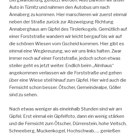
Bergwanderung genutzt werden. Also parkten wir unser
Auto in Türnitz und nahmen den Autobus um nach
Annaberg zu kommen. Hier marschieren wir zuerst einmal
neben der Straße zurück zur Abzweigung Richtung
Annaberghaus am Gipfel des Tirolerkogels. Gemütlich auf
einer Forststraße wandern wir leicht bergauf bis wir auf
die schönen Wiesen vom Gscheid kommen. Hier gibt es
einmal eine Wegkreuzung, wo wir uns links halten. Zwar
immer noch auf einer Forststraße, jedoch schon etwas
steiler geht es jetzt weiter. Endlich beim „Almhaus“
angekommen verlassen wir die Forststraße und gehen
über eine Wiese steil hinauf zum Gipfel. Hier wird auch die
Fernsicht schon besser. Ötscher, Gemeindealpe, Göller
sind zu sehen.
Nach etwas weniger als eineinhalb Stunden sind wir am
Gipfel. Erst einmal ein Gipfelfoto, dann ein wenig stärken
und die Fernsicht zum Ötscher, Dürrenstein, hohe Veitsch,
Schneeberg, Muckenkogel, Hochschwab….. genießen