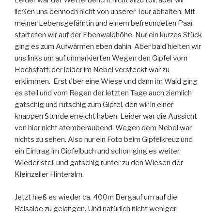
Leider war der Wetterbericht nicht allzu toll, aber wir
ließen uns dennoch nicht von unserer Tour abhalten. Mit
meiner Lebensgefährtin und einem befreundeten Paar
starteten wir auf der Ebenwaldhöhe. Nur ein kurzes Stück
ging es zum Aufwärmen eben dahin. Aber bald hielten wir
uns links um auf unmarkierten Wegen den Gipfel vom
Hochstaff, der leider im Nebel versteckt war zu
erklimmen. Erst über eine Wiese und dann im Wald ging
es steil und vom Regen der letzten Tage auch ziemlich
gatschig und rutschig zum Gipfel, den wir in einer
knappen Stunde erreicht haben. Leider war die Aussicht
von hier nicht atemberaubend. Wegen dem Nebel war
nichts zu sehen. Also nur ein Foto beim Gipfelkreuz und
ein Eintrag im Gipfelbuch und schon ging es weiter.
Wieder steil und gatschig runter zu den Wiesen der
Kleinzeller Hinteralm.
Jetzt hieß es wieder ca. 400m Bergauf um auf die
Reisalpe zu gelangen. Und natürlich nicht weniger