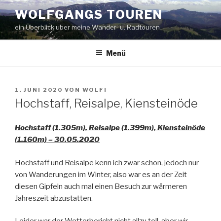
Zum
WOLFGANGS TOUREN
Inhalt
ein Überblick über meine Wander- u. Radtouren
springen
Menü
VERÖFFENTLICHT
1. JUNI 2020
VON
WOLFI
AM
Hochstaff, Reisalpe, Kiensteinöde
Hochstaff (1.305m), Reisalpe (1.399m), Kiensteinöde
(1.160m) – 30.05.2020
Hochstaff und Reisalpe kenn ich zwar schon, jedoch nur
von Wanderungen im Winter, also war es an der Zeit
diesen Gipfeln auch mal einen Besuch zur wärmeren
Jahreszeit abzustatten.